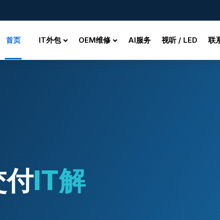
首页
IT外包
OEM维修
AI服务
视听 / LED
联
交付
IT解