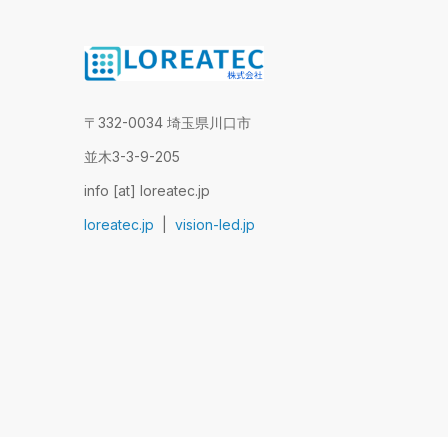
〒332-0034 埼玉県川口市
並木3-3-9-205
info [at] loreatec.jp
loreatec.jp
|
vision-led.jp