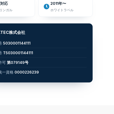
英対応
2011年〜
リンガル
ホワイトラベル
ATEC株式会社
号
5030001144111
号
T5030001144111
許可
第079149号
統一資格
0000226239