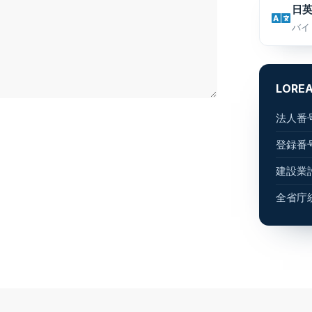
日
バイ
LORE
法人番
登録番
建設業
全省庁