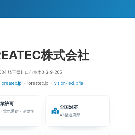
REATEC株式会社
034 埼玉県川口市並木3-3-9-205
 loreatec.jp
· loreatec.jp ·
vision-led.jp/ja
設業許可
全国対応
・電気通信・消防施
47都道府県