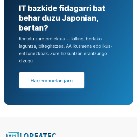
IT bazkide fidagarri bat
behar duzu Japonian,
bertan?
Kontatu zure proiektua — kitting, bertako
laguntza, biltegiratzea, AA ikusmena edo ikus-
entzunezkoak. Zure hizkuntzan erantzungo
dizugu.
Harremanetan jarri