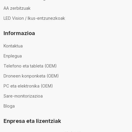
AA zerbitzuak
LED Vision / Ikus-entzunezkoak
Informazioa
Kontaktua
Enplegua
Telefono eta tableta (OEM)
Droneen konponketa (OEM)
PC eta elektronika (OEM)
Sare-monitorizazioa
Bloga
Enpresa eta lizentziak