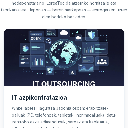
hedapenetaraino, LoreaTec da atzerriko hornitzaile eta
fabrikatzaileei Japonian — beren markapean — entregatzen uzten
dien bertako bazkidea.
IT azpikontratazioa
White label IT laguntza Japonia osoan: erabiltzaile-
gailuak (PC, telefonoak, tabletak, inprimagailuak), datu-
zentroko esku adimendunak, sareak eta kableatua,