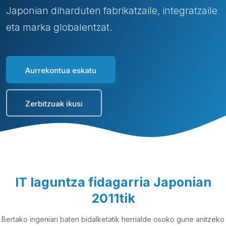
Japonian diharduten fabrikatzaile, integratzaile
eta marka globalentzat.
Aurrekontua eskatu
Zerbitzuak ikusi
IT laguntza fidagarria Japonian
2011tik
Bertako ingeniari baten bidalketatik herrialde osoko gune anitzeko