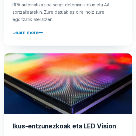
RPA automatizazioa script deterministekin eta AA
sortzailearekin. Zure datuak ez dira inoiz zure
egoitzatik ateratzen.
Learn more
Ikus-entzunezkoak eta LED Vision