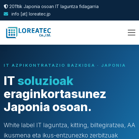
2011tik Japonia osoan IT laguntza fidagarria
info [at] loreatec.jp
IT AZPIKONTRATAZIO BAZKIDEA · JAPONIA
IT
soluzioak
eraginkortasunez
Japonia osoan.
White label IT laguntza, kitting, biltegiratzea, AA
ikusmena eta ikus-entzunezko zerbitzuak