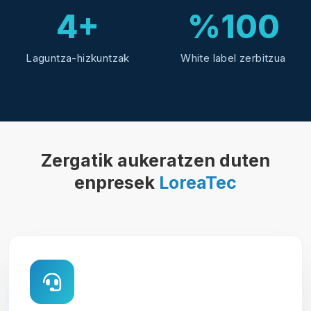
4+
%100
Laguntza-hizkuntzak
White label zerbitzua
Zergatik aukeratzen duten
enpresek
LoreaTec