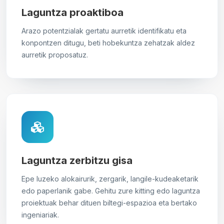
Laguntza proaktiboa
Arazo potentzialak gertatu aurretik identifikatu eta
konpontzen ditugu, beti hobekuntza zehatzak aldez
aurretik proposatuz.
Laguntza zerbitzu gisa
Epe luzeko alokairurik, zergarik, langile-kudeaketarik
edo paperlanik gabe. Gehitu zure kitting edo laguntza
proiektuak behar dituen biltegi-espazioa eta bertako
ingeniariak.