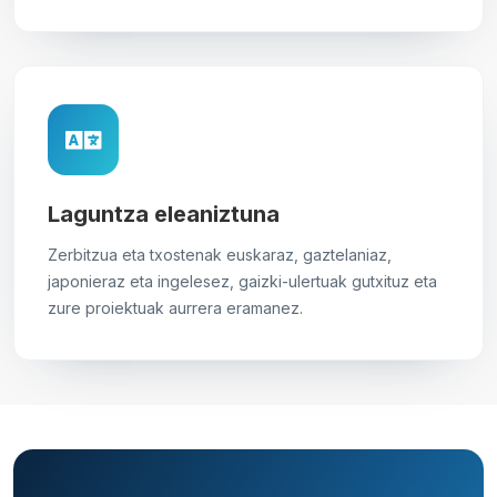
Laguntza eleaniztuna
Zerbitzua eta txostenak euskaraz, gaztelaniaz,
japonieraz eta ingelesez, gaizki-ulertuak gutxituz eta
zure proiektuak aurrera eramanez.