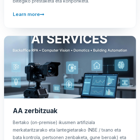
biltegiko prestaketa eta konponketa.
Learn more
AA zerbitzuak
Bertako (on-premise) ikusmen artifiziala
merkataritzarako eta lantegietarako (NBE / txano eta
bata kontrola, pertsonen zenbaketa, gune beroak) eta