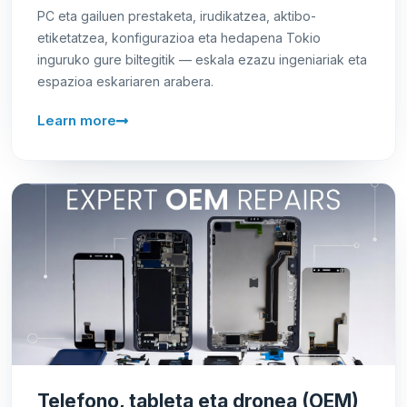
PC eta gailuen prestaketa, irudikatzea, aktibo-
etiketatzea, konfigurazioa eta hedapena Tokio
inguruko gure biltegitik — eskala ezazu ingeniariak eta
espazioa eskariaren arabera.
Learn more
Telefono, tableta eta dronea (OEM)