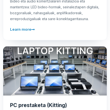
Bideo eta audio komertzialaren instalazioa eta
mantentzea: LED bideo-hormak, seinaleztapen digitala,
bozgorailuak, nahasgailuak, anplifikadoreak,
erreproduzigailuak eta sare-konektagarritasuna.
Learn more
PC prestaketa (Kitting)