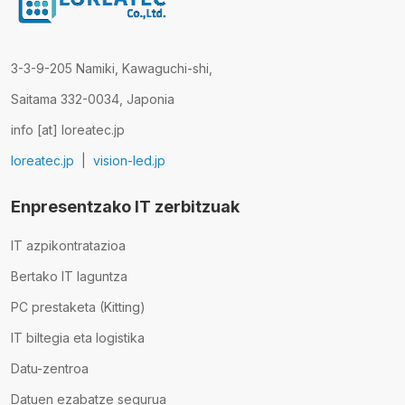
3-3-9-205 Namiki, Kawaguchi-shi,
Saitama 332-0034, Japonia
info [at] loreatec.jp
loreatec.jp
|
vision-led.jp
Enpresentzako IT zerbitzuak
IT azpikontratazioa
Bertako IT laguntza
PC prestaketa (Kitting)
IT biltegia eta logistika
Datu-zentroa
Datuen ezabatze segurua