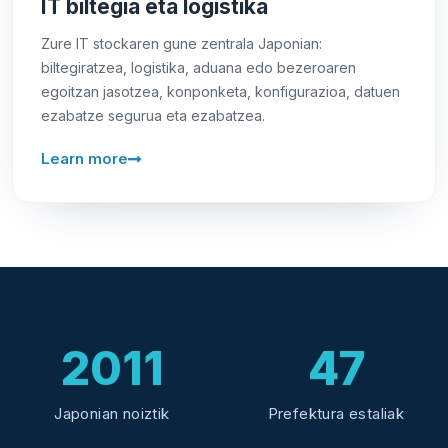
IT biltegia eta logistika
Zure IT stockaren gune zentrala Japonian:
biltegiratzea, logistika, aduana edo bezeroaren
egoitzan jasotzea, konponketa, konfigurazioa, datuen
ezabatze segurua eta ezabatzea.
Learn more
2011
47
Japonian noiztik
Prefektura estaliak