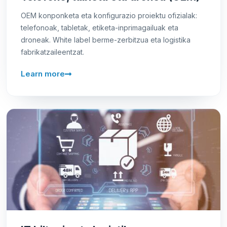
OEM konponketa eta konfigurazio proiektu ofizialak:
telefonoak, tabletak, etiketa-inprimagailuak eta
droneak. White label berme-zerbitzua eta logistika
fabrikatzaileentzat.
Learn more