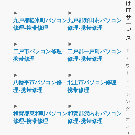
け
IT
►
►
サ
九戸郡軽米町パソコン
九戸郡野田村パソコン
ー
修理-携帯修理
修理-携帯修理
ビ
ス
►
►
二戸市パソコン修理-
二戸郡一戸町パソコン
IT
ア
携帯修理
修理-携帯修理
ウ
ト
►
►
ソ
八幡平市パソコン修
北上市パソコン修理-
ー
理-携帯修理
携帯修理
シ
ン
►
►
グ
和賀郡東和町パソコン
和賀郡沢内村パソコン
オ
修理-携帯修理
修理-携帯修理
ン
サ