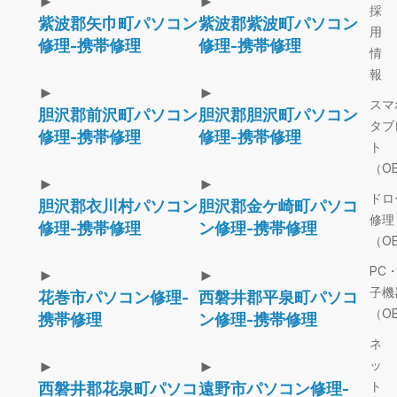
►
►
採
紫波郡矢巾町パソコン
紫波郡紫波町パソコン
用
修理-携帯修理
修理-携帯修理
情
報
►
►
スマ
胆沢郡前沢町パソコン
胆沢郡胆沢町パソコン
タブ
修理-携帯修理
修理-携帯修理
ト
（O
►
►
ドロ
胆沢郡衣川村パソコン
胆沢郡金ケ崎町パソコ
修理
修理-携帯修理
ン修理-携帯修理
（O
PC
►
►
子機
花巻市パソコン修理-
西磐井郡平泉町パソコ
（O
携帯修理
ン修理-携帯修理
ネ
►
►
ッ
ト
西磐井郡花泉町パソコ
遠野市パソコン修理-