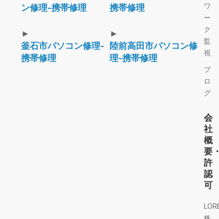
ワ
ン修理-携帯修理
携帯修理
ー
ク
►
►
監
釜石市パソコン修理-
陸前高田市パソコン修
視
携帯修理
理-携帯修理
ブ
ロ
グ
会
社
概
要
許
認
可
LOR
株