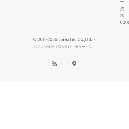
一
資
格
000
© 2011–2026 LoreaTec Co.,Ltd. ·
パソコン修理（個人向け・旧サービス）