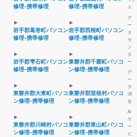
修理-携帯修理
修理-携帯修理
ス
デ
►
►
ー
岩手郡葛巻町パソコン
岩手郡西根町パソコン
タ
修理-携帯修理
修理-携帯修理
セ
ン
►
►
タ
岩手郡雫石町パソコン
東磐井郡千厩町パソコ
ー
修理-携帯修理
ン修理-携帯修理
デ
ー
►
►
タ
東磐井郡大東町パソコ
東磐井郡室根村パソコ
消
ン修理-携帯修理
ン修理-携帯修理
去
AI
►
►
サ
東磐井郡川崎村パソコ
東磐井郡東山町パソコ
ー
ン修理-携帯修理
ン修理-携帯修理
ビ