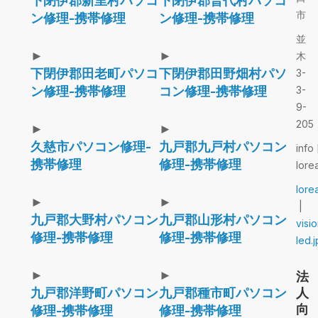
下閉伊郡新里村パソコ
下閉伊郡普代村パソコ
市
ン修理-携帯修理
ン修理-携帯修理
並
►
►
木
下閉伊郡田老町パソコ
下閉伊郡田野畑村パソ
3-
ン修理-携帯修理
コン修理-携帯修理
3-
9-
205
►
►
久慈市パソコン修理-
九戸郡九戸村パソコン
info 
携帯修理
修理-携帯修理
lore
lore
►
►
|
九戸郡大野村パソコン
九戸郡山形村パソコン
visi
修理-携帯修理
修理-携帯修理
led.j
►
►
法
九戸郡洋野町パソコン
九戸郡種市町パソコン
人
向
修理-携帯修理
修理-携帯修理