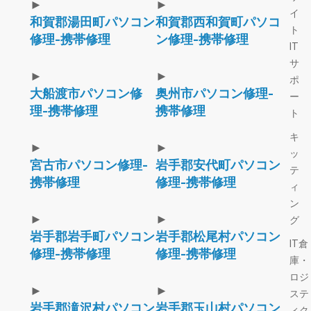
►
►
イ
和賀郡湯田町パソコン
和賀郡西和賀町パソコ
ト
修理-携帯修理
ン修理-携帯修理
IT
サ
►
►
ポ
大船渡市パソコン修
奥州市パソコン修理-
ー
理-携帯修理
携帯修理
ト
キ
►
►
ッ
宮古市パソコン修理-
岩手郡安代町パソコン
テ
携帯修理
修理-携帯修理
ィ
ン
►
►
グ
岩手郡岩手町パソコン
岩手郡松尾村パソコン
IT倉
修理-携帯修理
修理-携帯修理
庫・
ロジ
►
►
ステ
岩手郡滝沢村パソコン
岩手郡玉山村パソコン
ィク