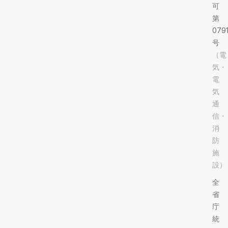
可
第
079
号
（電
気・
電
気
通
信・
消
防
施
設）
全
省
庁
統