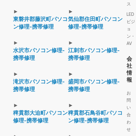
ス
►
►
LED
東磐井郡藤沢町パソコ
気仙郡住田町パソコン
ビジ
ン修理-携帯修理
修理-携帯修理
ョ
ン・
►
►
AV
水沢市パソコン修理-
江刺市パソコン修理-
携帯修理
携帯修理
会
社
情
►
►
報
滝沢市パソコン修理-
盛岡市パソコン修理-
携帯修理
携帯修理
お
問
►
►
い
稗貫郡大迫町パソコン
稗貫郡石鳥谷町パソコ
合
修理-携帯修理
ン修理-携帯修理
わ
せ