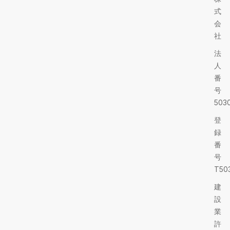
式
会
社
法
人
番
号
5030
登
録
番
号
T503
建
設
業
許