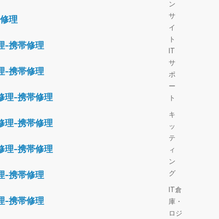
ン
サ
帯修理
イ
ト
理-携帯修理
IT
サ
理-携帯修理
ポ
ー
修理-携帯修理
ト
キ
修理-携帯修理
ッ
テ
修理-携帯修理
ィ
ン
グ
理-携帯修理
IT倉
理-携帯修理
庫・
ロジ