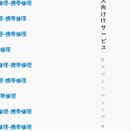
人
修理-携帯修理
向
け
理-携帯修理
IT
サ
理-携帯修理
ー
ビ
ス
帯修理
IT
修理-携帯修理
ア
ウ
理-携帯修理
ト
ソ
ー
携帯修理
シ
ン
修理-携帯修理
グ
オ
修理-携帯修理