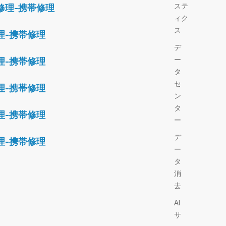
ステ
修理-携帯修理
ィク
ス
理-携帯修理
デ
ー
理-携帯修理
タ
セ
理-携帯修理
ン
タ
理-携帯修理
ー
デ
理-携帯修理
ー
タ
消
去
AI
サ