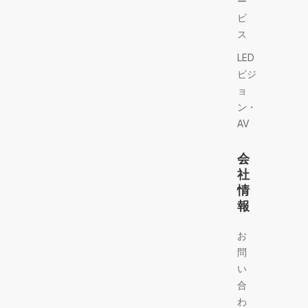
ー
ビ
ス
LED
ビジ
ョ
ン・
AV
会
社
情
報
お
問
い
合
わ