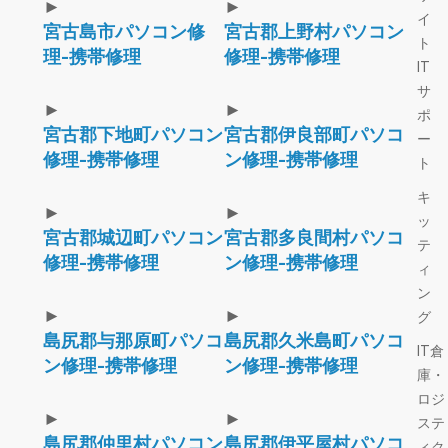
►
►
イ
宮古島市パソコン修
宮古郡上野村パソコン
ト
理-携帯修理
修理-携帯修理
IT
サ
►
►
ポ
宮古郡下地町パソコン
宮古郡伊良部町パソコ
ー
修理-携帯修理
ン修理-携帯修理
ト
キ
►
►
ッ
宮古郡城辺町パソコン
宮古郡多良間村パソコ
テ
修理-携帯修理
ン修理-携帯修理
ィ
ン
►
►
グ
島尻郡与那原町パソコ
島尻郡久米島町パソコ
IT倉
ン修理-携帯修理
ン修理-携帯修理
庫・
ロジ
►
►
ステ
島尻郡仲里村パソコン
島尻郡伊平屋村パソコ
ィク