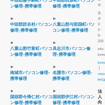
中頭郡嘉手納町パソコ
中頭郡西原町パソコン
市
ン修理-携帯修理
修理-携帯修理
並
►
►
木
中頭郡読谷村パソコン
八重山郡与那国町パソ
3-
修理-携帯修理
コン修理-携帯修理
3-
9-
205
►
►
八重山郡竹富町パソコ
具志川市パソコン修
info 
ン修理-携帯修理
理-携帯修理
lore
lore
►
►
|
南城市パソコン修理-
名護市パソコン修理-
visi
携帯修理
携帯修理
led.j
►
►
法
国頭郡今帰仁村パソコ
国頭郡伊江村パソコン
人
向
ン修理-携帯修理
修理-携帯修理