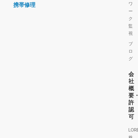
ワ
携帯修理
ー
ク
監
視
ブ
ロ
グ
会
社
概
要
許
認
可
LOR
株