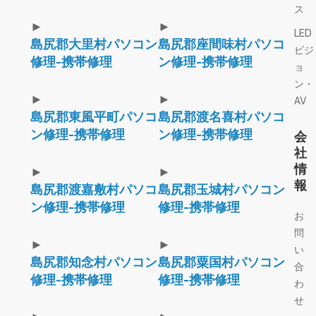
ス
►
►
LED
島尻郡大里村パソコン
島尻郡座間味村パソコ
ビジ
修理-携帯修理
ン修理-携帯修理
ョ
ン・
►
►
AV
島尻郡東風平町パソコ
島尻郡渡名喜村パソコ
ン修理-携帯修理
ン修理-携帯修理
会
社
情
►
►
報
島尻郡渡嘉敷村パソコ
島尻郡玉城村パソコン
ン修理-携帯修理
修理-携帯修理
お
問
►
►
い
島尻郡知念村パソコン
島尻郡粟国村パソコン
合
修理-携帯修理
修理-携帯修理
わ
せ