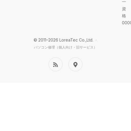
一
資
格
000
© 2011–2026 LoreaTec Co.,Ltd. ·
パソコン修理（個人向け・旧サービス）