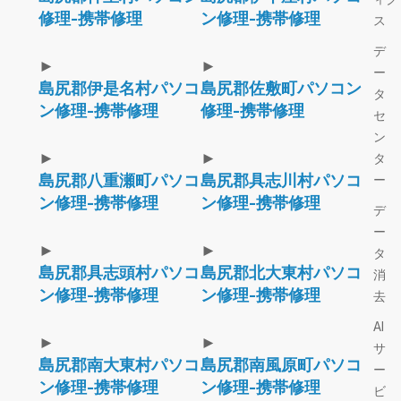
修理-携帯修理
ン修理-携帯修理
ス
デ
►
►
ー
島尻郡伊是名村パソコ
島尻郡佐敷町パソコン
タ
ン修理-携帯修理
修理-携帯修理
セ
ン
►
►
タ
島尻郡八重瀬町パソコ
島尻郡具志川村パソコ
ー
ン修理-携帯修理
ン修理-携帯修理
デ
ー
►
►
タ
島尻郡具志頭村パソコ
島尻郡北大東村パソコ
消
ン修理-携帯修理
ン修理-携帯修理
去
AI
►
►
サ
島尻郡南大東村パソコ
島尻郡南風原町パソコ
ー
ン修理-携帯修理
ン修理-携帯修理
ビ