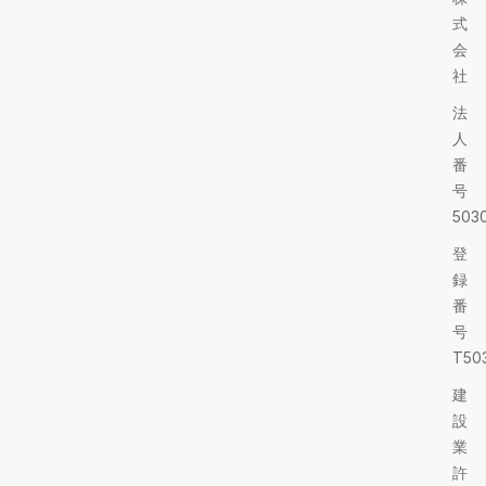
式
会
社
法
人
番
号
5030
登
録
番
号
T503
建
設
業
許