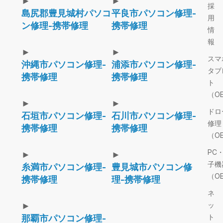
►
►
採
島尻郡豊見城村パソコ
平良市パソコン修理-
用
ン修理-携帯修理
携帯修理
情
報
►
►
スマ
沖縄市パソコン修理-
浦添市パソコン修理-
タブ
携帯修理
携帯修理
ト
（O
►
►
ドロ
石垣市パソコン修理-
石川市パソコン修理-
修理
携帯修理
携帯修理
（O
PC
►
►
子機
糸満市パソコン修理-
豊見城市パソコン修
（O
携帯修理
理-携帯修理
ネ
►
ッ
ト
那覇市パソコン修理-