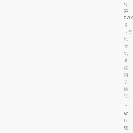
可
第
079
号
（電
気・
電
気
通
信・
消
防
施
設）
全
省
庁
統