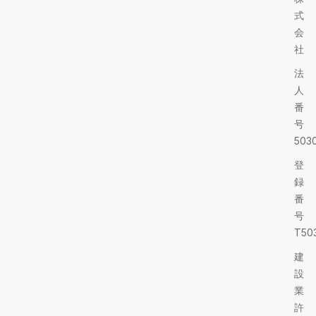
式
会
社
法
人
番
号
5030
登
録
番
号
T503
建
設
業
許