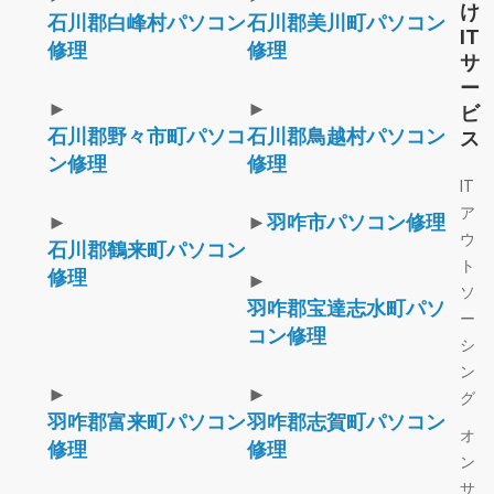
け
石川郡白峰村パソコン
石川郡美川町パソコン
IT
修理
修理
サ
ー
►
►
ビ
石川郡野々市町パソコ
石川郡鳥越村パソコン
ス
ン修理
修理
IT
ア
►
►
羽咋市パソコン修理
ウ
石川郡鶴来町パソコン
ト
修理
►
ソ
羽咋郡宝達志水町パソ
ー
コン修理
シ
ン
►
►
グ
羽咋郡富来町パソコン
羽咋郡志賀町パソコン
オ
修理
修理
ン
サ