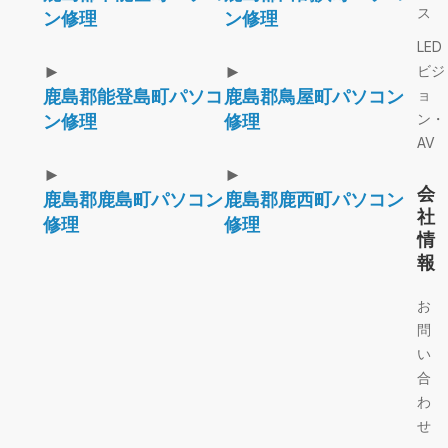
ス
ン修理
ン修理
LED
►
►
ビジ
鹿島郡能登島町パソコ
鹿島郡鳥屋町パソコン
ョ
ン・
ン修理
修理
AV
►
►
会
鹿島郡鹿島町パソコン
鹿島郡鹿西町パソコン
社
修理
修理
情
報
お
問
い
合
わ
せ