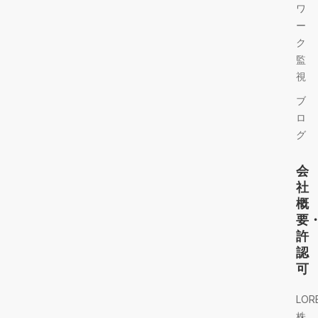
ワ
ー
ク
監
視
ブ
ロ
グ
会
社
概
要
許
認
可
LOR
株