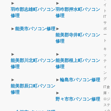
►
►
イ
羽咋郡志雄町パソコン
羽咋郡押水町パソコン
ト
修理
修理
IT
サ
►
能美市パソコン修理
►
ポ
能美郡寺井町パソコン
ー
ト
修理
キ
►
►
ッ
能美郡川北町パソコン
能美郡根上町パソコン
テ
修理
修理
ィ
ン
グ
►
►
輪島市パソコン修理
能美郡辰口町パソコン
IT倉
修理
►
庫・
野々市市パソコン修理
ロジ
ステ
ィク