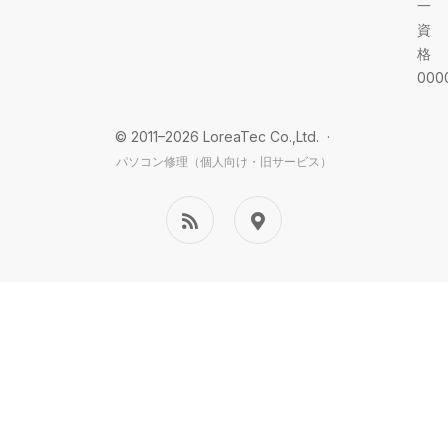
一
資
格
000
© 2011–2026 LoreaTec Co.,Ltd. ·
パソコン修理（個人向け・旧サービス）