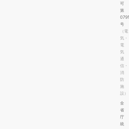
可
第
079
号
（電
気・
電
気
通
信・
消
防
施
設）
全
省
庁
統