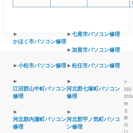
►
►
七尾市パソコン修理
かほく市パソコン修理
►
加賀市パソコン修理
►
小松市パソコン修理
►
松任市パソコン修理
►
►
〒
江沼郡山中町パソコン
河北郡七塚町パソコン
332-
修理
修理
003
埼
玉
►
►
県
河北郡内灘町パソコン
河北郡宇ノ気町パソコ
川
修理
ン修理
口