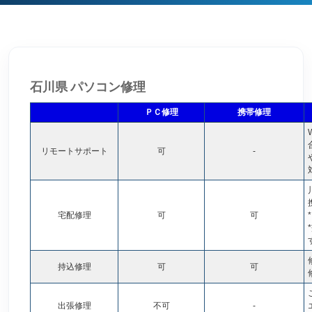
石川県 パソコン修理
ＰＣ修理
携帯修理
リモートサポート
可
-
宅配修理
可
可
*
持込修理
可
可
出張修理
不可
-