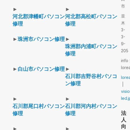
市
►
►
河北郡津幡町パソコン
河北郡高松町パソコン
並
木
修理
修理
3-
3-
►
珠洲市パソコン修理
►
9-
珠洲郡内浦町パソコン
205
修理
info 
lore
►
白山市パソコン修理
►
石川郡吉野谷村パソコ
lore
ン修理
|
visi
►
►
led.j
石川郡尾口村パソコン
石川郡河内村パソコン
法
修理
修理
人
向
►
►