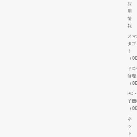
採
用
情
報
スマ
タブ
ト
（O
ドロ
修理
（O
PC
子機
（O
ネ
ッ
ト