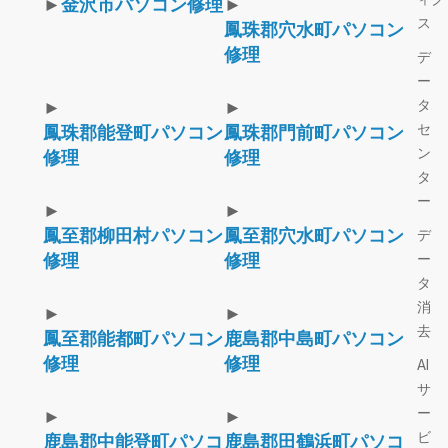
►
金沢市パソコン修理
►
ス
鳳珠郡穴水町パソコン
修理
デ
ー
タ
►
►
セ
鳳珠郡能登町パソコン
鳳珠郡門前町パソコン
ン
修理
修理
タ
ー
►
►
鳳至郡柳田村パソコン
鳳至郡穴水町パソコン
デ
修理
修理
ー
タ
消
►
►
去
鳳至郡能都町パソコン
鹿島郡中島町パソコン
修理
修理
AI
サ
ー
►
►
ビ
鹿島郡中能登町パソコ
鹿島郡田鶴浜町パソコ