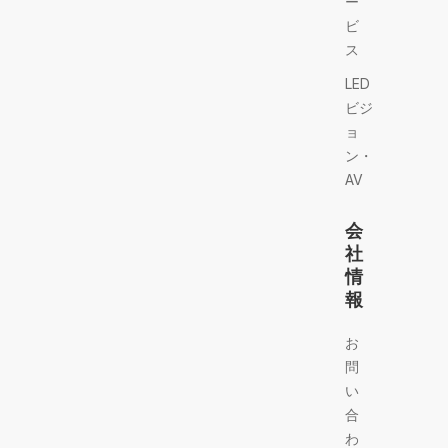
ー
ビ
ス
LED
ビジ
ョ
ン・
AV
会
社
情
報
お
問
い
合
わ