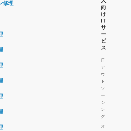
人
ン修理
向
け
IT
サ
理
ー
ビ
ス
理
IT
理
ア
ウ
理
ト
ソ
ー
理
シ
ン
理
グ
オ
理