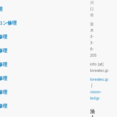
川
理
口
市
コン修理
並
木
修理
3-
3-
9-
修理
205
修理
info [at]
loreatec.jp
修理
loreatec.jp
|
修理
vision-
led.jp
修理
法