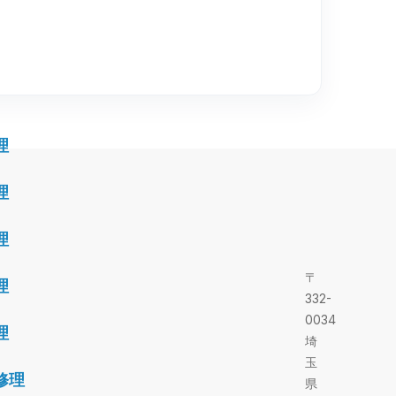
理
理
理
〒
理
332-
0034
理
埼
玉
修理
県