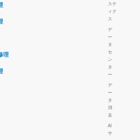
ステ
理
ィク
ス
理
デ
ー
タ
セ
修理
ン
タ
理
ー
デ
ー
タ
消
去
AI
サ