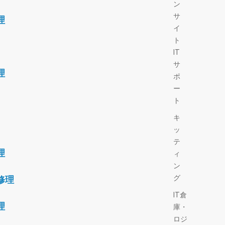
ン
サ
理
イ
ト
IT
サ
理
ポ
ー
ト
キ
ッ
テ
理
ィ
ン
グ
修理
IT倉
理
庫・
ロジ