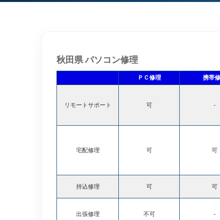
秋田県 パソコン修理
ＰＣ修理
携帯
リモートサポート
可
-
宅配修理
可
可
持込修理
可
可
出張修理
不可
-