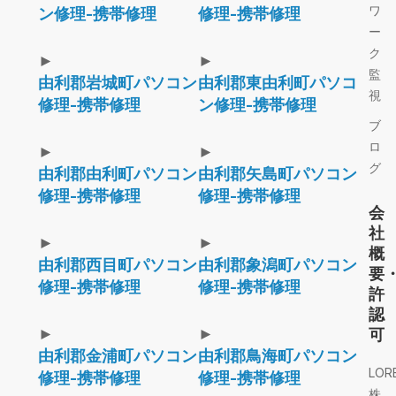
ワ
ン修理-携帯修理
修理-携帯修理
ー
ク
►
►
監
由利郡岩城町パソコン
由利郡東由利町パソコ
視
修理-携帯修理
ン修理-携帯修理
ブ
ロ
►
►
グ
由利郡由利町パソコン
由利郡矢島町パソコン
修理-携帯修理
修理-携帯修理
会
社
►
►
概
由利郡西目町パソコン
由利郡象潟町パソコン
要
修理-携帯修理
修理-携帯修理
許
認
►
►
可
由利郡金浦町パソコン
由利郡鳥海町パソコン
LOR
修理-携帯修理
修理-携帯修理
株