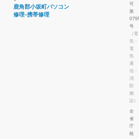
可
鹿角郡小坂町パソコン
第
修理-携帯修理
079
号
（電
気・
電
気
通
信・
消
防
施
設）
全
省
庁
統