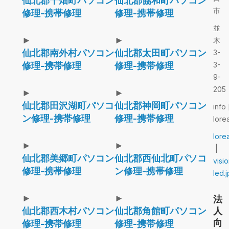
仙北郡千畑町パソコン
仙北郡協和町パソコン
市
修理-携帯修理
修理-携帯修理
並
►
►
木
仙北郡南外村パソコン
仙北郡太田町パソコン
3-
修理-携帯修理
修理-携帯修理
3-
9-
205
►
►
仙北郡田沢湖町パソコ
仙北郡神岡町パソコン
info 
ン修理-携帯修理
修理-携帯修理
lore
lore
►
►
|
仙北郡美郷町パソコン
仙北郡西仙北町パソコ
visi
修理-携帯修理
ン修理-携帯修理
led.j
►
►
法
仙北郡西木村パソコン
仙北郡角館町パソコン
人
向
修理-携帯修理
修理-携帯修理