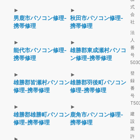
式
►
►
会
男鹿市パソコン修理-
秋田市パソコン修理-
社
携帯修理
携帯修理
法
人
►
►
番
能代市パソコン修理-
雄勝郡東成瀬村パソコ
号
携帯修理
ン修理-携帯修理
5030
登
►
►
録
雄勝郡皆瀬村パソコン
雄勝郡羽後町パソコン
番
修理-携帯修理
修理-携帯修理
号
T503
►
►
建
雄勝郡雄勝町パソコン
鹿角市パソコン修理-
設
修理-携帯修理
携帯修理
業
許
►