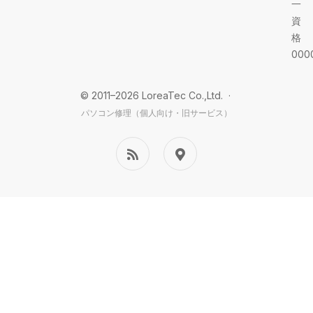
一
資
格
000
© 2011–2026 LoreaTec Co.,Ltd. ·
パソコン修理（個人向け・旧サービス）