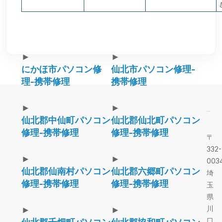
►
►
にかほ市パソコン修
仙北市パソコン修理-
理-携帯修理
携帯修理
►
►
仙北郡中仙町パソコン
仙北郡仙北町パソコン
修理-携帯修理
修理-携帯修理
〒
332-
►
►
003
仙北郡仙南村パソコン
仙北郡六郷町パソコン
埼
修理-携帯修理
修理-携帯修理
玉
県
川
►
►
口