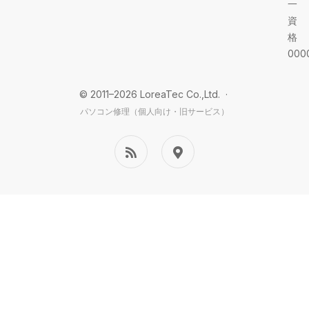
一
資
格
000
© 2011–2026 LoreaTec Co.,Ltd. ·
パソコン修理（個人向け・旧サービス）