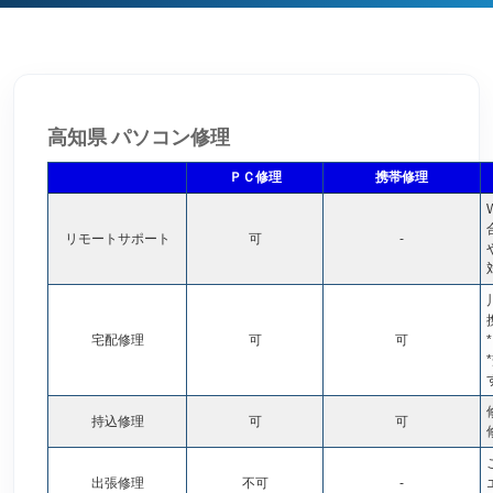
高知県 パソコン修理
ＰＣ修理
携帯修理
リモートサポート
可
-
宅配修理
可
可
*
持込修理
可
可
出張修理
不可
-