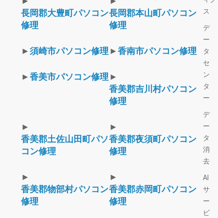
►
►
ス
長岡郡大豊町パソコン
長岡郡本山町パソコン
修理
修理
デ
ー
►
須崎市パソコン修理
►
香南市パソコン修理
タ
セ
ン
►
香美市パソコン修理
►
タ
香美郡吉川村パソコン
ー
修理
デ
►
►
ー
タ
香美郡土佐山田町パソ
香美郡夜須町パソコン
消
コン修理
修理
去
►
►
AI
香美郡物部村パソコン
香美郡赤岡町パソコン
サ
修理
修理
ー
ビ