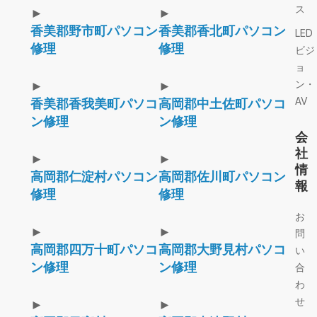
ス
►
►
香美郡野市町パソコン
香美郡香北町パソコン
LED
修理
修理
ビジ
ョ
ン・
►
►
AV
香美郡香我美町パソコ
高岡郡中土佐町パソコ
ン修理
ン修理
会
社
►
►
情
高岡郡仁淀村パソコン
高岡郡佐川町パソコン
報
修理
修理
お
►
►
問
高岡郡四万十町パソコ
高岡郡大野見村パソコ
い
ン修理
ン修理
合
わ
せ
►
►