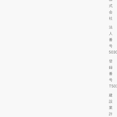
式
会
社
法
人
番
号
5030
登
録
番
号
T503
建
設
業
許