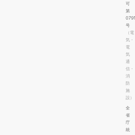
可
第
079
号
（電
気・
電
気
通
信・
消
防
施
設）
全
省
庁
統