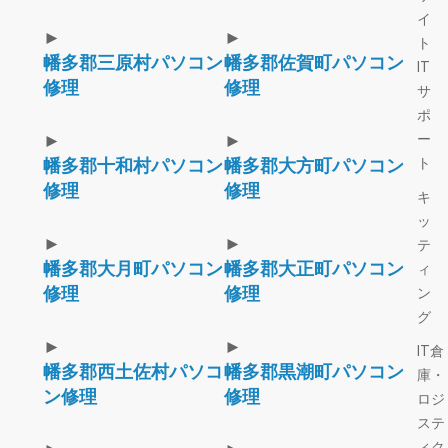
イ
►
►
ト
幡多郡三原村パソコン
幡多郡佐賀町パソコン
IT
修理
修理
サ
ポ
►
►
ー
ト
幡多郡十和村パソコン
幡多郡大方町パソコン
修理
修理
キ
ッ
►
►
テ
幡多郡大月町パソコン
幡多郡大正町パソコン
ィ
修理
修理
ン
グ
►
►
IT倉
幡多郡西土佐村パソコ
幡多郡黒潮町パソコン
庫・
ン修理
修理
ロジ
ステ
ィク