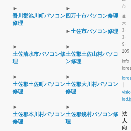
市
►
►
吾川郡池川町パソコン
四万十市パソコン修理
並
修理
木
3-
►
土佐市パソコン修理
3-
9-
►
►
205
土佐清水市パソコン修
土佐郡土佐山村パソコ
理
ン修理
info 
lore
►
►
lore
土佐郡土佐町パソコン
土佐郡大川村パソコン
|
修理
修理
visi
led.j
►
►
法
土佐郡本川村パソコン
土佐郡鏡村パソコン修
人
修理
理
向