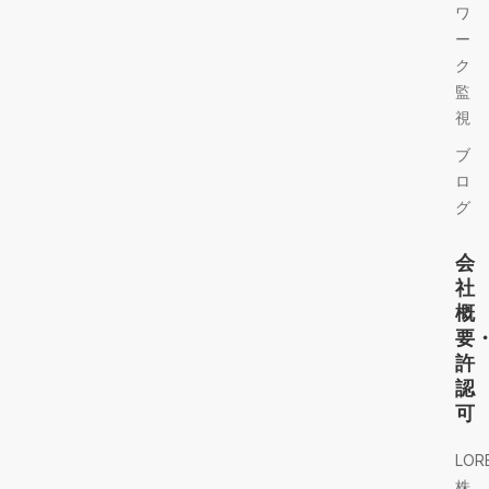
ワ
ー
ク
監
視
ブ
ロ
グ
会
社
概
要
許
認
可
LOR
株