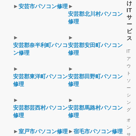
け
►
安芸市パソコン修理
►
IT
安芸郡北川村パソコン
サ
修理
ー
ビ
►
►
ス
安芸郡奈半利町パソコ
安芸郡安田町パソコン
IT
ン修理
修理
ア
ウ
►
►
ト
安芸郡東洋町パソコン
安芸郡田野町パソコン
ソ
修理
修理
ー
シ
►
►
ン
安芸郡芸西村パソコン
安芸郡馬路村パソコン
グ
修理
修理
オ
ン
►
室戸市パソコン修理
►
宿毛市パソコン修理
サ