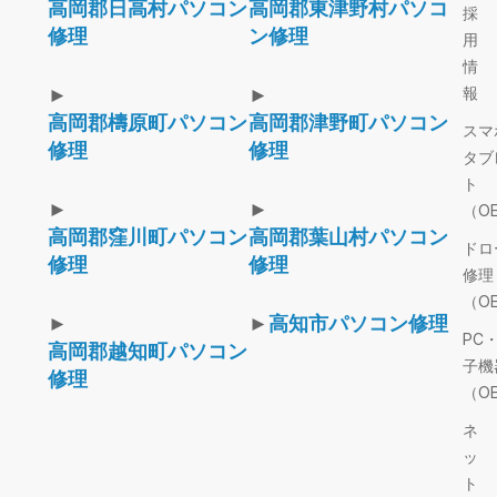
高岡郡日高村パソコン
高岡郡東津野村パソコ
採
修理
ン修理
用
情
►
►
報
高岡郡檮原町パソコン
高岡郡津野町パソコン
スマ
修理
修理
タブ
ト
►
►
（O
高岡郡窪川町パソコン
高岡郡葉山村パソコン
ドロ
修理
修理
修理
（O
►
►
高知市パソコン修理
PC
高岡郡越知町パソコン
子機
修理
（O
ネ
ッ
ト