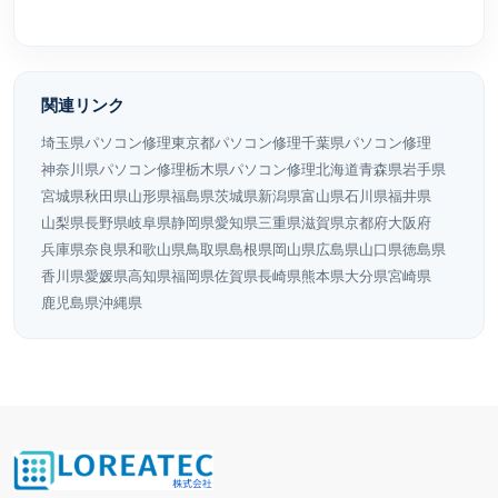
関連リンク
埼玉県パソコン修理
東京都パソコン修理
千葉県パソコン修理
神奈川県パソコン修理
栃木県パソコン修理
北海道
青森県
岩手県
宮城県
秋田県
山形県‎
福島県‎
茨城県
新潟県
富山県
‎‎石川県
福井県‎
山梨県
長野県
岐阜県
静岡県
愛知県
‎‎‎‎‎‎三重県
滋賀県
‎‎‎‎‎‎京都府
大阪府‎
兵庫県
‎‎‎奈良県
‎‎‎‎‎‎‎和歌山県
‎‎‎‎‎‎‎鳥取県‎
‎‎‎‎‎‎‎島根県
‎‎‎‎‎‎‎岡山県
‎‎広島県
山口県
‎‎‎‎‎‎‎‎‎徳島県
‎‎‎‎‎‎‎香川県‎
‎愛媛県
‎‎‎‎‎‎‎‎高知県
‎‎‎‎‎‎‎福岡県
佐賀県
‎‎‎‎‎‎‎長崎県
‎‎‎熊本県
‎‎‎大分県‎
‎宮崎県‎
‎‎‎鹿児島県‎
‎‎‎沖縄県‎‎