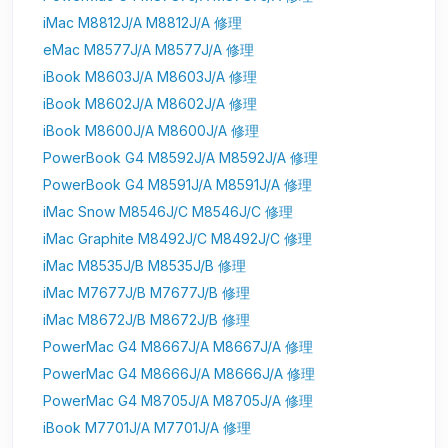
iMac M8812J/A M8812J/A 修理
eMac M8577J/A M8577J/A 修理
iBook M8603J/A M8603J/A 修理
iBook M8602J/A M8602J/A 修理
iBook M8600J/A M8600J/A 修理
PowerBook G4 M8592J/A M8592J/A 修理
PowerBook G4 M8591J/A M8591J/A 修理
iMac Snow M8546J/C M8546J/C 修理
iMac Graphite M8492J/C M8492J/C 修理
iMac M8535J/B M8535J/B 修理
iMac M7677J/B M7677J/B 修理
iMac M8672J/B M8672J/B 修理
PowerMac G4 M8667J/A M8667J/A 修理
PowerMac G4 M8666J/A M8666J/A 修理
PowerMac G4 M8705J/A M8705J/A 修理
iBook M7701J/A M7701J/A 修理