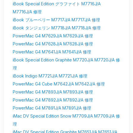
iBook Special Edition グラファイト M7716J/A
M7716J/A 修理
iBook ブルーベリー M7717J/A M7717J/A 修理
iBook タンジェリン M7718J/A M7718J/A 修理
PowerMac G4 M7629J/A M7629J/A 修理
PowerMac G4 M7628J/A M7628J/A 修理
PowerMac G4 M7641J/A M7641J/A 修理
iBook Special Edition Graphite M7720J/A M7720J/A 修
理
iBook Indigo M7721J/A M7721J/A 修理
PowerMac G4 Cube M7642J/A M7642J/A 修理
PowerMac G4 M7893J/A M7893J/A 修理
PowerMac G4 M7892J/A M7892J/A 修理
PowerMac G4 M7891J/A M7891J/A 修理
iMac DV Special Edition Snow M7709J/A M7709J/A 修
理
iMac DV Special Edition Graphite M7651J/A M7651J/A